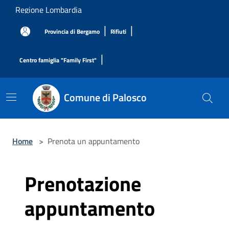
Salta al contenuto principale
Regione Lombardia
|
|
Provincia di Bergamo
Rifiuti
|
Centro famiglia "Family First"
Comune di Palosco
Home
>
Prenota un appuntamento
Prenotazione
appuntamento