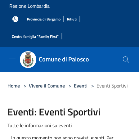
Salta al contenuto principale
Regione Lombardia
|
|
Provincia di Bergamo
Rifiuti
|
Centro famiglia "Family First"
Comune di Palosco
Home
>
Vivere il Comune
>
Eventi
>
Eventi Sportivi
Eventi: Eventi Sportivi
Tutte le informazioni su eventi
In questo momento non sono previsti eventi. Per