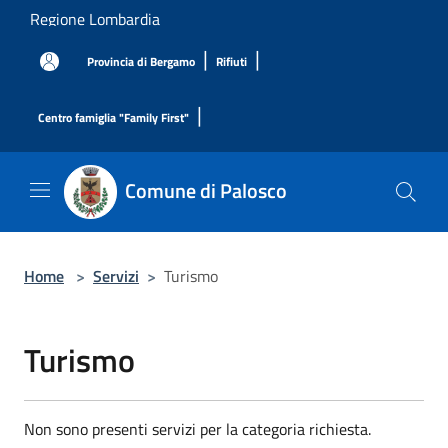
Salta al contenuto principale
Regione Lombardia
|
|
Provincia di Bergamo
Rifiuti
|
Centro famiglia "Family First"
Comune di Palosco
Home
>
Servizi
>
Turismo
Turismo
Non sono presenti servizi per la categoria richiesta.