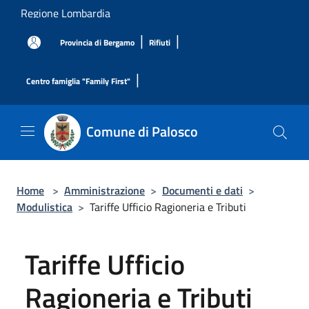
Salta al contenuto principale
Regione Lombardia
|
|
Provincia di Bergamo
Rifiuti
|
Centro famiglia "Family First"
Comune di Palosco
Home
>
Amministrazione
>
Documenti e dati
>
Modulistica
>
Tariffe Ufficio Ragioneria e Tributi
Tariffe Ufficio
Ragioneria e Tributi