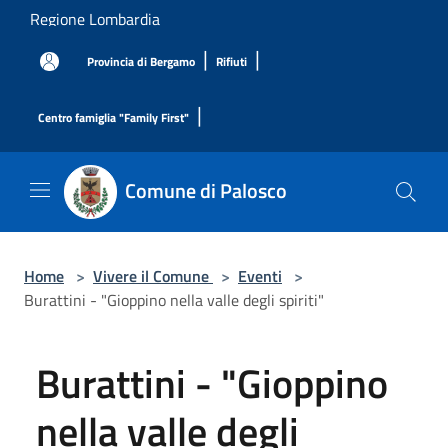
Salta al contenuto principale
Regione Lombardia
|
|
Provincia di Bergamo
Rifiuti
|
Centro famiglia "Family First"
Comune di Palosco
Home
>
Vivere il Comune
>
Eventi
>
Burattini - "Gioppino nella valle degli spiriti"
Burattini - "Gioppino
nella valle degli