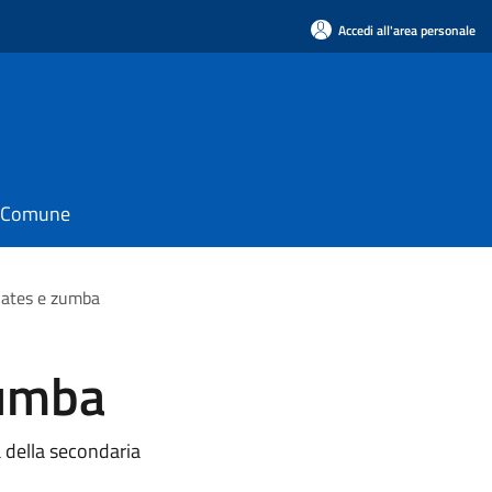
Accedi all'area personale
il Comune
ilates e zumba
zumba
a della secondaria