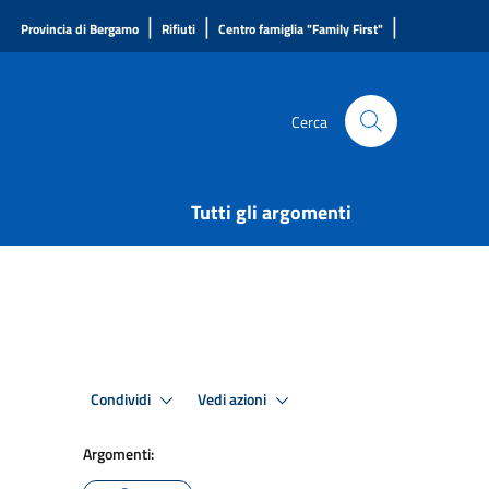
|
|
|
Provincia di Bergamo
Rifiuti
Centro famiglia "Family First"
Cerca
Tutti gli argomenti
Condividi
Vedi azioni
Argomenti: