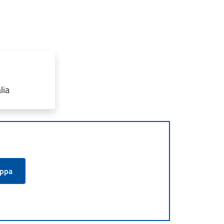
lia
appa