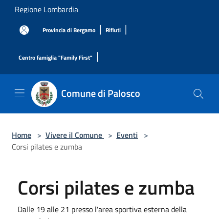
Salta al contenuto principale
Regione Lombardia
|
|
Provincia di Bergamo
Rifiuti
|
Centro famiglia "Family First"
Comune di Palosco
Home
>
Vivere il Comune
>
Eventi
>
Corsi pilates e zumba
Corsi pilates e zumba
Dalle 19 alle 21 presso l'area sportiva esterna della