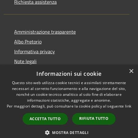
Richiesta assistenza
Amministrazione trasparente
Albo Pretorio
Informativa privacy
Note legali
×
Dichiarazione di accessibilità
Informazioni sui cookie
Questo sito web utilizza cookie tecnici e assimilati strettamente
necessari al corretto funzionamento e alla navigazione del sito,
nonché un cookie tecnico analitico al solo fine di elaborare
informazioni statistiche, aggregate e anonime.
RSS
Copyright © 2026 • Comune di
Per maggiori dettagli, può consultare la cookie policy al seguente
link
Accessibilità
Palosco • Powered by
Privacy
Municipium
Accesso
•
RIFIUTA TUTTO
ACCETTA TUTTO
Cookie
redazione
Mappa del sito
MOSTRA DETTAGLI