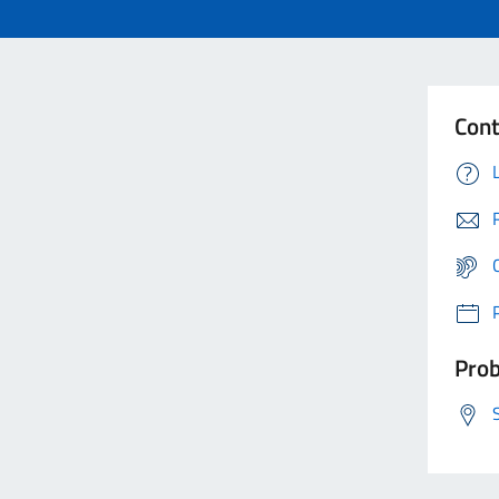
Cont
Prob