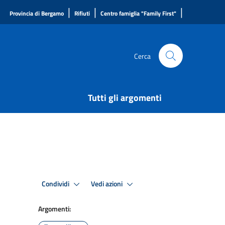
|
|
|
Provincia di Bergamo
Rifiuti
Centro famiglia "Family First"
Cerca
Tutti gli argomenti
Condividi
Vedi azioni
Argomenti: