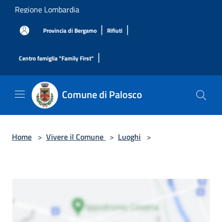
Salta al contenuto principale
Regione Lombardia
|
|
Provincia di Bergamo
Rifiuti
|
Centro famiglia "Family First"
Comune di Palosco
Home
>
Vivere il Comune
>
Luoghi
>