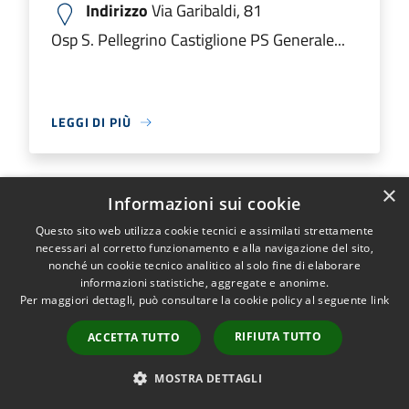
Indirizzo
Via Garibaldi, 81
Osp S. Pellegrino Castiglione PS Generale...
LEGGI DI PIÙ
×
Informazioni sui cookie
Ospedale M.O. Locatelli Piario PS
Questo sito web utilizza cookie tecnici e assimilati strettamente
Generale
necessari al corretto funzionamento e alla navigazione del sito,
nonché un cookie tecnico analitico al solo fine di elaborare
informazioni statistiche, aggregate e anonime.
Indirizzo
Via Groppino, 22
Per maggiori dettagli, può consultare la cookie policy al seguente
link
Ospedale M.O. Locatelli Piario PS Generale...
RIFIUTA TUTTO
ACCETTA TUTTO
MOSTRA DETTAGLI
LEGGI DI PIÙ