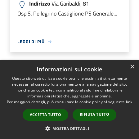
Indirizzo
Via Garibaldi, 81
Osp S. Pellegrino Castiglione PS Generale...
LEGGI DI PIÙ
×
Informazioni sui cookie
Ospedale M.O. Locatelli Piario PS
Questo sito web utilizza cookie tecnici e assimilati strettamente
Generale
necessari al corretto funzionamento e alla navigazione del sito,
nonché un cookie tecnico analitico al solo fine di elaborare
informazioni statistiche, aggregate e anonime.
Indirizzo
Via Groppino, 22
Per maggiori dettagli, può consultare la cookie policy al seguente
link
Ospedale M.O. Locatelli Piario PS Generale...
RIFIUTA TUTTO
ACCETTA TUTTO
MOSTRA DETTAGLI
LEGGI DI PIÙ