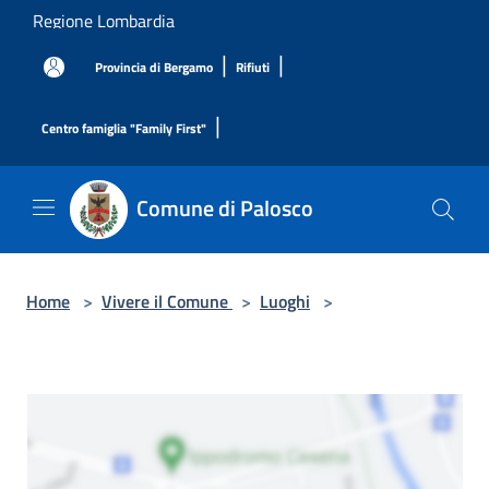
Salta al contenuto principale
Regione Lombardia
|
|
Provincia di Bergamo
Rifiuti
|
Centro famiglia "Family First"
Comune di Palosco
Home
>
Vivere il Comune
>
Luoghi
>