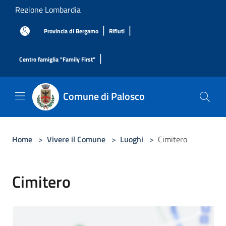
Salta al contenuto principale
Regione Lombardia
|
|
Provincia di Bergamo
Rifiuti
|
Centro famiglia "Family First"
Comune di Palosco
Home
>
Vivere il Comune
>
Luoghi
>
Cimitero
Cimitero