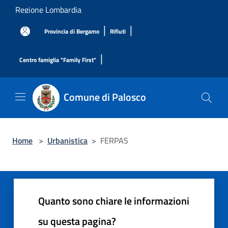
Salta al contenuto principale
Regione Lombardia
|
|
Provincia di Bergamo
Rifiuti
|
Centro famiglia "Family First"
Comune di Palosco
Home
>
Urbanistica
>
FERPAS
Quanto sono chiare le informazioni
su questa pagina?