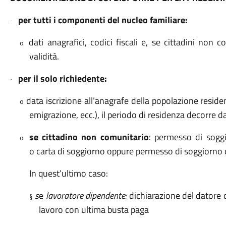
per tutti i componenti del nucleo familiare:
·
dati anagrafici, codici fiscali e, se cittadini non
o
validità.
per il solo richiedente:
·
data iscrizione all’anagrafe della popolazione resident
o
emigrazione, ecc.), il periodo di residenza decorre da
se cittadino non comunitario
: permesso di sogg
o
o carta di soggiorno oppure permesso di soggiorno 
In quest’ultimo caso:
s
e
lavoratore dipendente:
dichiarazione del datore di
§
lavoro con ultima busta paga