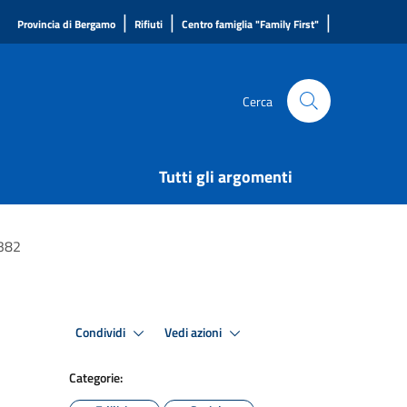
|
|
|
Provincia di Bergamo
Rifiuti
Centro famiglia "Family First"
Cerca
Tutti gli argomenti
3382
Condividi
Vedi azioni
Categorie: