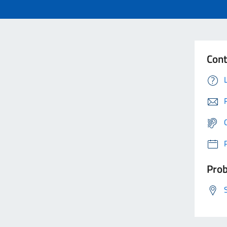
Cont
Prob