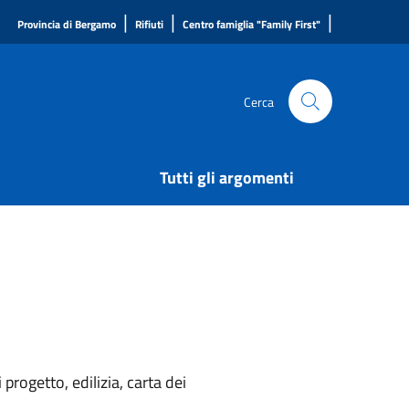
|
|
|
Provincia di Bergamo
Rifiuti
Centro famiglia "Family First"
Cerca
Tutti gli argomenti
rogetto, edilizia, carta dei