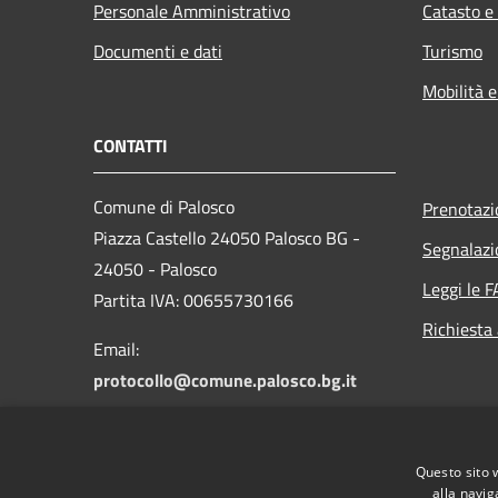
Personale Amministrativo
Catasto e
Documenti e dati
Turismo
Mobilità e
CONTATTI
Comune di Palosco
Prenotaz
Piazza Castello 24050 Palosco BG -
Segnalazi
24050 - Palosco
Leggi le 
Partita IVA: 00655730166
Richiesta
Email:
protocollo@comune.palosco.bg.it
PEC:
protocollo@pec.comune.palosco.bg.it
Questo sito 
Centralino Unico: 035 845046
alla navig