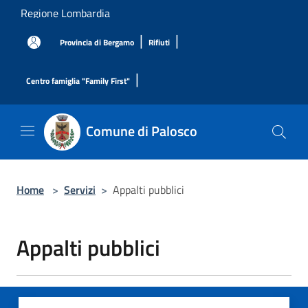
Salta al contenuto principale
Regione Lombardia
|
|
Provincia di Bergamo
Rifiuti
|
Centro famiglia "Family First"
Comune di Palosco
Home
>
Servizi
>
Appalti pubblici
Appalti pubblici