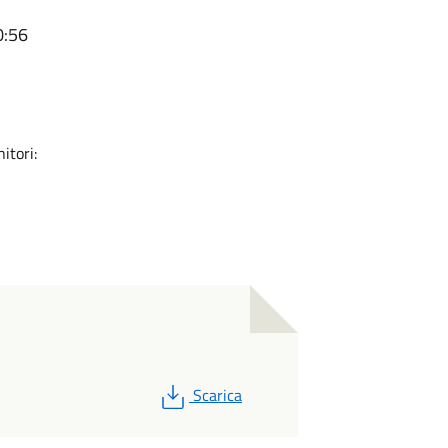
0:56
itori:
PDF
Scarica