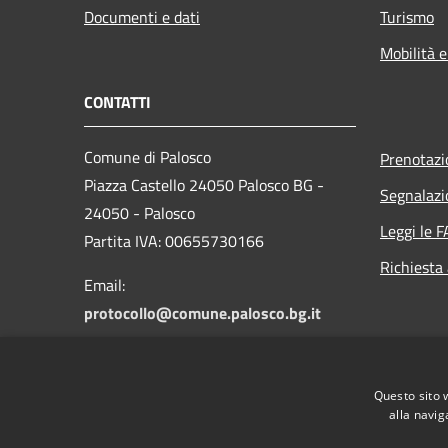
Documenti e dati
Turismo
Mobilità e
CONTATTI
Comune di Palosco
Prenotaz
Piazza Castello 24050 Palosco BG -
Segnalazi
24050 - Palosco
Leggi le 
Partita IVA: 00655730166
Richiesta
Email:
protocollo@comune.palosco.bg.it
PEC:
protocollo@pec.comune.palosco.bg.it
Questo sito 
Centralino Unico: 035 845046
alla navig