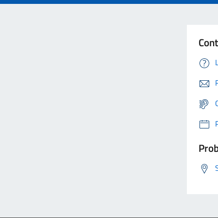
Cont
Prob