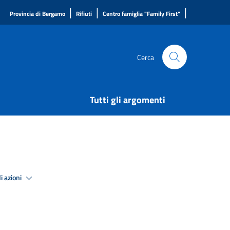
|
|
|
Provincia di Bergamo
Rifiuti
Centro famiglia "Family First"
Cerca
Tutti gli argomenti
i azioni