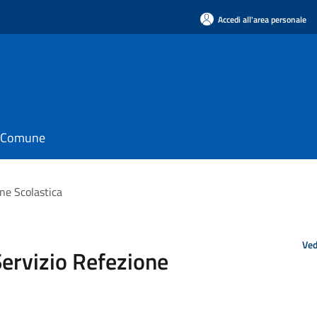
Accedi all'area personale
il Comune
ne Scolastica
Ved
ervizio Refezione