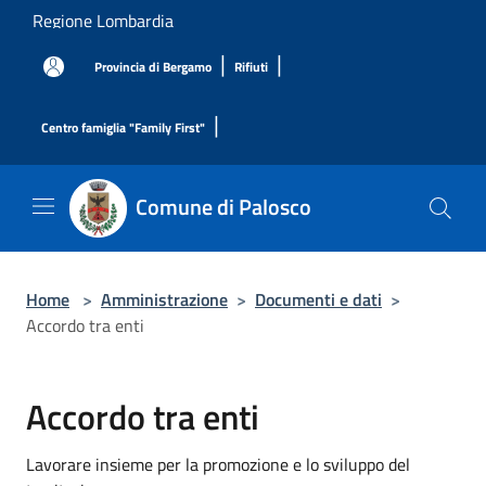
Salta al contenuto principale
Regione Lombardia
|
|
Provincia di Bergamo
Rifiuti
|
Centro famiglia "Family First"
Comune di Palosco
Home
>
Amministrazione
>
Documenti e dati
>
Accordo tra enti
Accordo tra enti
Lavorare insieme per la promozione e lo sviluppo del