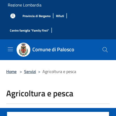
Salta al contenuto principale
Regione Lombardia
|
|
Provincia di Bergamo
Rifiuti
|
Centro famiglia "Family First"
Comune di Palosco
Home
>
Servizi
>
Agricoltura e pesca
Agricoltura e pesca