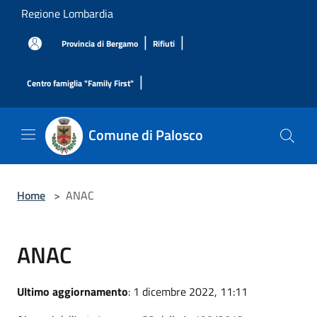
Salta al contenuto principale
Regione Lombardia
|
|
Provincia di Bergamo
Rifiuti
|
Centro famiglia "Family First"
Comune di Palosco
Home
>
ANAC
ANAC
Ultimo aggiornamento
: 1 dicembre 2022, 11:11