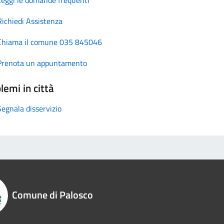
Richiedi Assistenza
Chiama il comune 035 845046
Prenota un appuntamento
lemi in città
Segnala disservizio
Comune di Palosco