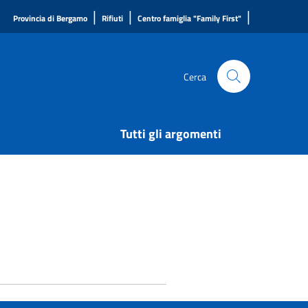
|
|
|
Provincia di Bergamo
Rifiuti
Centro famiglia "Family First"
Cerca
Tutti gli argomenti