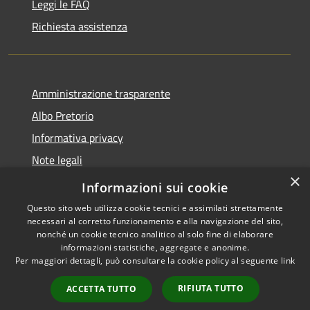
Leggi le FAQ
Richiesta assistenza
Amministrazione trasparente
Albo Pretorio
Informativa privacy
Note legali
×
Dichiarazione di accessibilità
Informazioni sui cookie
Questo sito web utilizza cookie tecnici e assimilati strettamente
necessari al corretto funzionamento e alla navigazione del sito,
nonché un cookie tecnico analitico al solo fine di elaborare
informazioni statistiche, aggregate e anonime.
RSS
Copyright © 2026 • Comune di
Per maggiori dettagli, può consultare la cookie policy al seguente
link
Accessibilità
Palosco • Powered by
Privacy
Municipium
Accesso
•
RIFIUTA TUTTO
ACCETTA TUTTO
Cookie
redazione