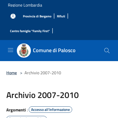
Salta al contenuto principale
Regione Lombardia
|
|
Provincia di Bergamo
Rifiuti
|
Centro famiglia "Family First"
Comune di Palosco
Home
>
Archivio 2007-2010
Archivio 2007-2010
Argomenti
:
Accesso all'informazione