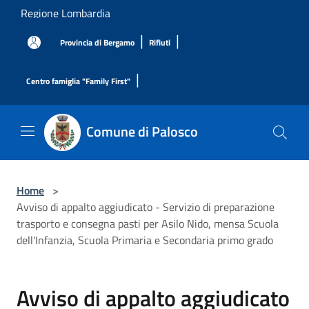
Salta al contenuto principale
Regione Lombardia
|
|
Provincia di Bergamo
Rifiuti
|
Centro famiglia "Family First"
Comune di Palosco
Home
>
Avviso di appalto aggiudicato - Servizio di preparazione
trasporto e consegna pasti per Asilo Nido, mensa Scuola
dell'Infanzia, Scuola Primaria e Secondaria primo grado
Avviso di appalto aggiudicato