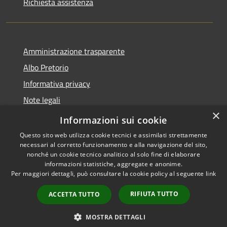
Richiesta assistenza
Amministrazione trasparente
Albo Pretorio
Informativa privacy
Note legali
×
Dichiarazione di accessibilità
Informazioni sui cookie
Questo sito web utilizza cookie tecnici e assimilati strettamente
necessari al corretto funzionamento e alla navigazione del sito,
nonché un cookie tecnico analitico al solo fine di elaborare
informazioni statistiche, aggregate e anonime.
RSS
Copyright © 2026 • Comune di
Per maggiori dettagli, può consultare la cookie policy al seguente
link
Accessibilità
Palosco • Powered by
Privacy
Municipium
Accesso
•
RIFIUTA TUTTO
ACCETTA TUTTO
Cookie
redazione
Mappa del sito
MOSTRA DETTAGLI