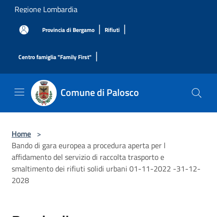
Salta al contenuto principale
Regione Lombardia
|
|
Provincia di Bergamo
Rifiuti
|
Centro famiglia "Family First"
Comune di Palosco
Home
>
Bando di gara europea a procedura aperta per l
affidamento del servizio di raccolta trasporto e
smaltimento dei rifiuti solidi urbani 01-11-2022 -31-12-
2028