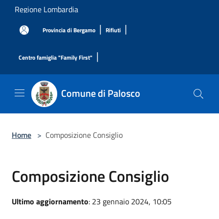
Salta al contenuto principale
Regione Lombardia
|
|
Provincia di Bergamo
Rifiuti
|
Centro famiglia "Family First"
Comune di Palosco
Home
>
Composizione Consiglio
Composizione Consiglio
Ultimo aggiornamento
: 23 gennaio 2024, 10:05