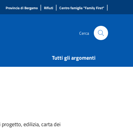
|
|
|
Provincia di Bergamo
Rifiuti
Centro famiglia "Family First"
Cerca
Tutti gli argomenti
rogetto, edilizia, carta dei