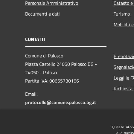
Personale Amministrativo
Catasto e
Documenti e dati
Turismo
Mobilità e
CONTATTI
Comune di Palosco
Prenotaz
Piazza Castello 24050 Palosco BG -
Segnalazi
24050 - Palosco
Leggi le 
Partita IVA: 00655730166
Richiesta
Email:
protocollo@comune.palosco.bg.it
PEC:
protocollo@pec.comune.palosco.bg.it
Questo sito 
Centralino Unico: 035 845046
alla navig