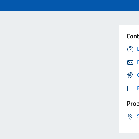
Cont
Prob