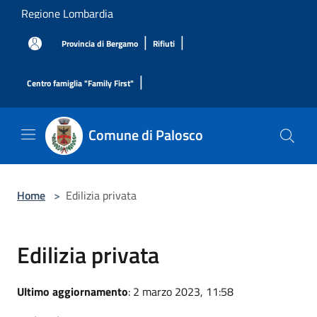
Salta al contenuto principale
Regione Lombardia
|
|
Provincia di Bergamo
Rifiuti
|
Centro famiglia "Family First"
Comune di Palosco
Home
>
Edilizia privata
Edilizia privata
Ultimo aggiornamento
: 2 marzo 2023, 11:58