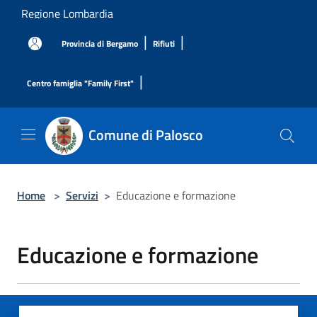
Salta al contenuto principale
Regione Lombardia
|
|
Provincia di Bergamo
Rifiuti
|
Centro famiglia "Family First"
Comune di Palosco
Home
>
Servizi
>
Educazione e formazione
Educazione e formazione