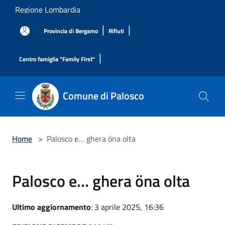
Salta al contenuto principale
Regione Lombardia
|
|
Provincia di Bergamo
Rifiuti
|
Centro famiglia "Family First"
Comune di Palosco
Home
>
Palosco e… ghera öna olta
Palosco e… ghera öna olta
Ultimo aggiornamento
: 3 aprile 2025, 16:36