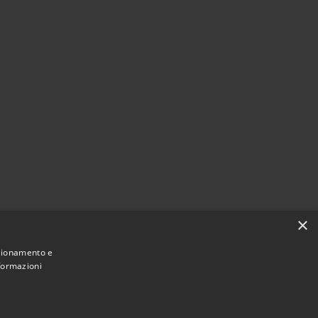
×
nzionamento e
nformazioni