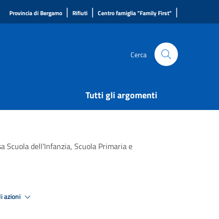
|
|
|
Provincia di Bergamo
Rifiuti
Centro famiglia "Family First"
Cerca
Tutti gli argomenti
a Scuola dell'Infanzia, Scuola Primaria e
i azioni