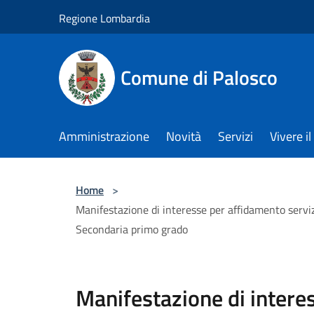
Salta al contenuto principale
Regione Lombardia
Comune di Palosco
Amministrazione
Novità
Servizi
Vivere 
Home
>
Manifestazione di interesse per affidamento serviz
Secondaria primo grado
Manifestazione di intere