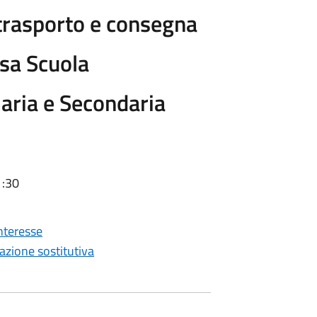
 trasporto e consegna
nsa Scuola
maria e Secondaria
1:30
nteresse
razione sostitutiva