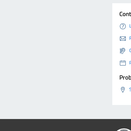
Cont
Prob