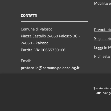
Mobilità e
CONTATTI
Comune di Palosco
Prenotaz
Piazza Castello 24050 Palosco BG -
Segnalazi
24050 - Palosco
Leggi le 
Partita IVA: 00655730166
Richiesta
Email:
protocollo@comune.palosco.bg.it
PEC:
protocollo@pec.comune.palosco.bg.it
Questo sito 
Centralino Unico: 035 845046
alla navig