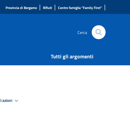
|
|
|
Provincia di Bergamo
Rifiuti
Centro famiglia "Family First"
Cerca
Tutti gli argomenti
i azioni