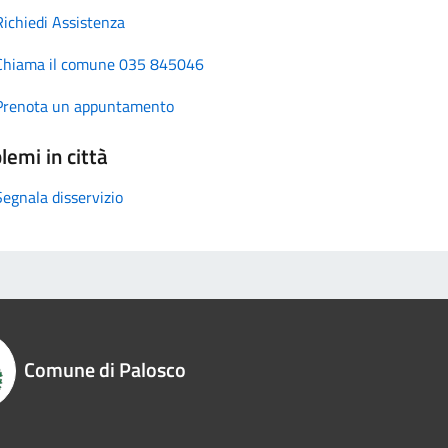
Richiedi Assistenza
Chiama il comune 035 845046
Prenota un appuntamento
lemi in città
Segnala disservizio
Comune di Palosco