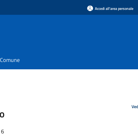
Accedi all'area personale
il Comune
Ved
co
16