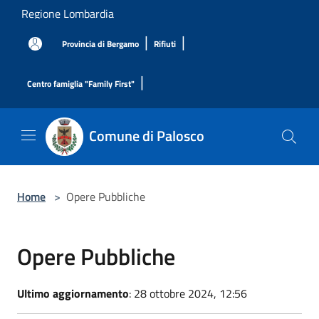
Salta al contenuto principale
Regione Lombardia
|
|
Provincia di Bergamo
Rifiuti
|
Centro famiglia "Family First"
Comune di Palosco
Home
>
Opere Pubbliche
Opere Pubbliche
Ultimo aggiornamento
: 28 ottobre 2024, 12:56