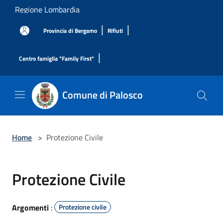
Salta al contenuto principale
Regione Lombardia
|
|
Provincia di Bergamo
Rifiuti
|
Centro famiglia "Family First"
Comune di Palosco
Home
>
Protezione Civile
Protezione Civile
Argomenti
:
Protezione civile