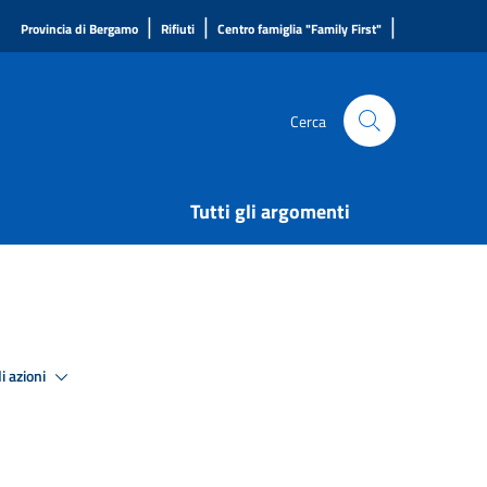
|
|
|
Provincia di Bergamo
Rifiuti
Centro famiglia "Family First"
Cerca
Tutti gli argomenti
i azioni