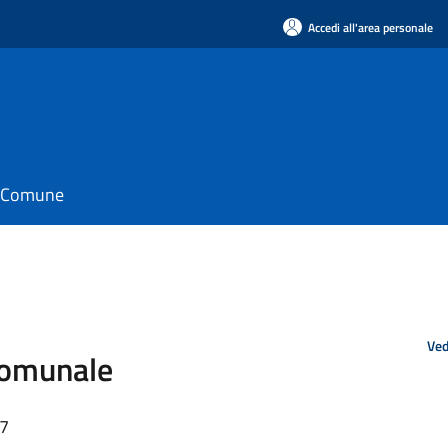
Accedi all'area personale
il Comune
Ved
Comunale
47