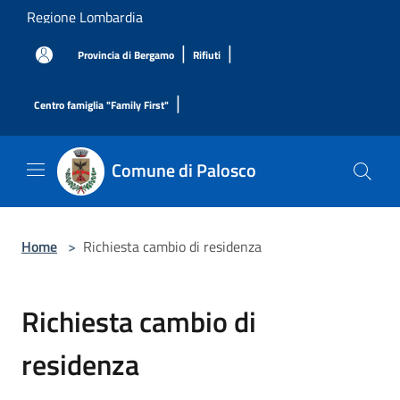
Salta al contenuto principale
Regione Lombardia
|
|
Provincia di Bergamo
Rifiuti
|
Centro famiglia "Family First"
Comune di Palosco
Home
>
Richiesta cambio di residenza
Richiesta cambio di
residenza