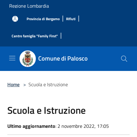
Salta al contenuto principale
Regione Lombardia
|
|
Provincia di Bergamo
Rifiuti
|
Centro famiglia "Family First"
Comune di Palosco
Home
>
Scuola e Istruzione
Scuola e Istruzione
Ultimo aggiornamento
: 2 novembre 2022, 17:05