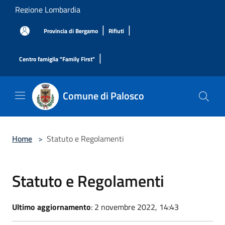
Salta al contenuto principale
Regione Lombardia
|
|
Provincia di Bergamo
Rifiuti
|
Centro famiglia "Family First"
Comune di Palosco
Home
>
Statuto e Regolamenti
Statuto e Regolamenti
Ultimo aggiornamento
: 2 novembre 2022, 14:43