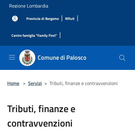
Salta al contenuto principale
Regione Lombardia
|
|
Provincia di Bergamo
Rifiuti
|
Centro famiglia "Family First"
Comune di Palosco
Home
>
Servizi
>
Tributi, finanze e contravvenzioni
Tributi, finanze e
contravvenzioni