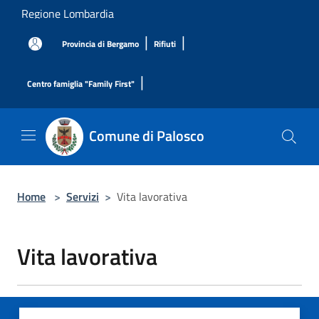
Salta al contenuto principale
Regione Lombardia
|
|
Provincia di Bergamo
Rifiuti
|
Centro famiglia "Family First"
Comune di Palosco
Home
>
Servizi
>
Vita lavorativa
Vita lavorativa