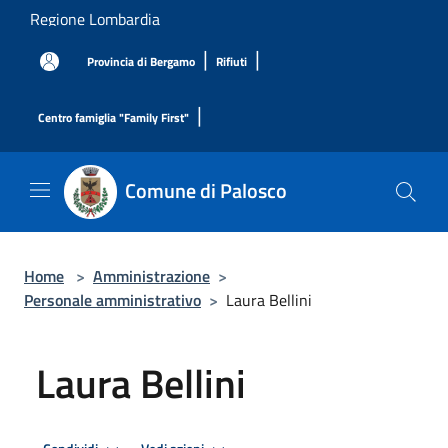
Salta al contenuto principale
Regione Lombardia
|
|
Provincia di Bergamo
Rifiuti
|
Centro famiglia "Family First"
Comune di Palosco
Home
>
Amministrazione
>
Personale amministrativo
>
Laura Bellini
Laura Bellini