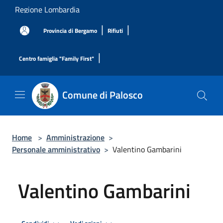
Salta al contenuto principale
Regione Lombardia
|
|
Provincia di Bergamo
Rifiuti
|
Centro famiglia "Family First"
Comune di Palosco
Home
>
Amministrazione
>
Personale amministrativo
>
Valentino Gambarini
Valentino Gambarini