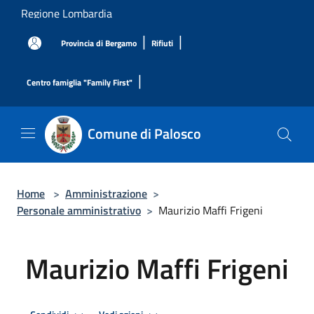
Salta al contenuto principale
Regione Lombardia
|
|
Provincia di Bergamo
Rifiuti
|
Centro famiglia "Family First"
Comune di Palosco
Home
>
Amministrazione
>
Personale amministrativo
>
Maurizio Maffi Frigeni
Maurizio Maffi Frigeni