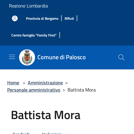
Salta al contenuto principale
Regione Lombardia
|
|
Provincia di Bergamo
Rifiuti
|
Centro famiglia "Family First"
Comune di Palosco
Home
>
Amministrazione
>
Personale amministrativo
>
Battista Mora
Battista Mora