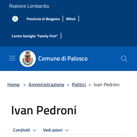
Salta al contenuto principale
Regione Lombardia
|
|
Provincia di Bergamo
Rifiuti
|
Centro famiglia "Family First"
Comune di Palosco
Home
>
Amministrazione
>
Politici
>
Ivan Pedroni
Ivan Pedroni
Condividi
Vedi azioni