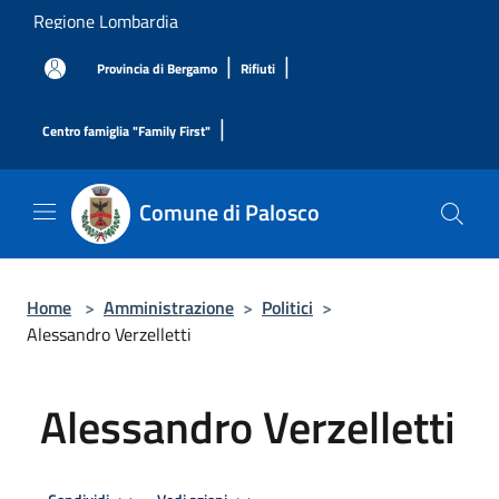
Salta al contenuto principale
Regione Lombardia
|
|
Provincia di Bergamo
Rifiuti
|
Centro famiglia "Family First"
Comune di Palosco
Home
>
Amministrazione
>
Politici
>
Alessandro Verzelletti
Alessandro Verzelletti