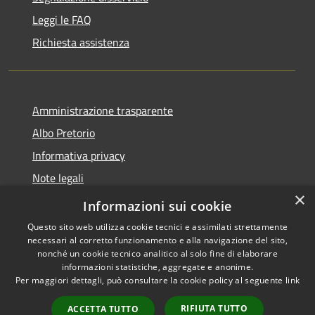
Leggi le FAQ
Richiesta assistenza
Amministrazione trasparente
Albo Pretorio
Informativa privacy
Note legali
×
Dichiarazione di accessibilità
Informazioni sui cookie
Questo sito web utilizza cookie tecnici e assimilati strettamente
necessari al corretto funzionamento e alla navigazione del sito,
nonché un cookie tecnico analitico al solo fine di elaborare
informazioni statistiche, aggregate e anonime.
RSS
Copyright © 2026 • Comune di
Per maggiori dettagli, può consultare la cookie policy al seguente
link
Accessibilità
Palosco • Powered by
Privacy
Municipium
Accesso
•
RIFIUTA TUTTO
ACCETTA TUTTO