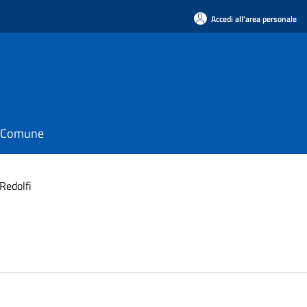
Accedi all'area personale
il Comune
Redolfi