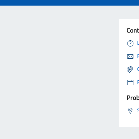
Cont
Prob