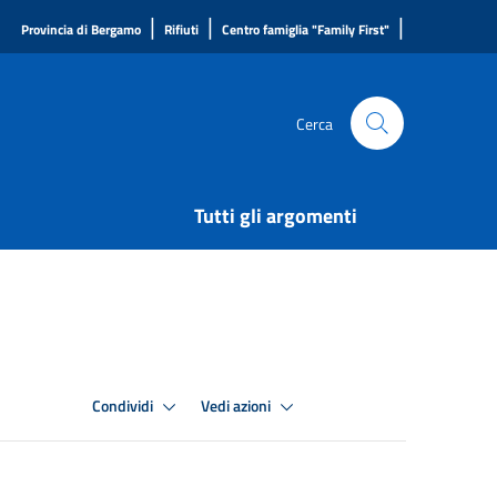
|
|
|
Provincia di Bergamo
Rifiuti
Centro famiglia "Family First"
Cerca
Tutti gli argomenti
Condividi
Vedi azioni