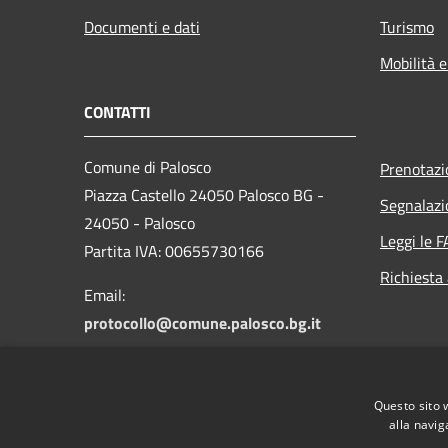
Documenti e dati
Turismo
Mobilità e
CONTATTI
Comune di Palosco
Prenotaz
Piazza Castello 24050 Palosco BG -
Segnalazi
24050 - Palosco
Leggi le 
Partita IVA: 00655730166
Richiesta
Email:
protocollo@comune.palosco.bg.it
PEC:
protocollo@pec.comune.palosco.bg.it
Questo sito 
Centralino Unico: 035 845046
alla navig