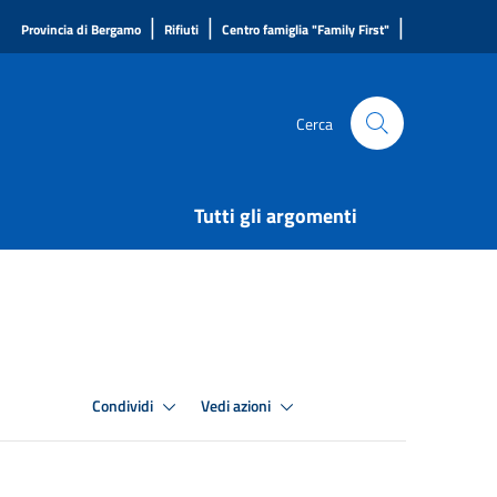
|
|
|
Provincia di Bergamo
Rifiuti
Centro famiglia "Family First"
Cerca
Tutti gli argomenti
Condividi
Vedi azioni