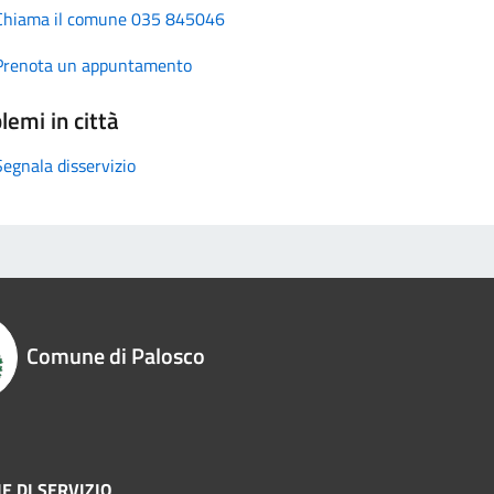
Chiama il comune 035 845046
Prenota un appuntamento
lemi in città
Segnala disservizio
Comune di Palosco
E DI SERVIZIO