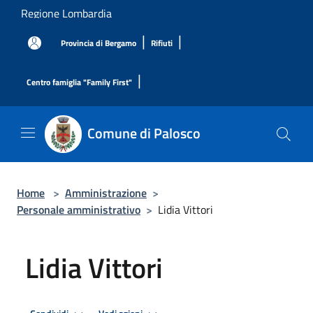
Salta al contenuto principale
Regione Lombardia
|
|
Provincia di Bergamo
Rifiuti
|
Centro famiglia "Family First"
Comune di Palosco
Home
>
Amministrazione
>
Personale amministrativo
>
Lidia Vittori
Lidia Vittori