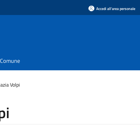
Accedi all'area personale
il Comune
azia Volpi
pi