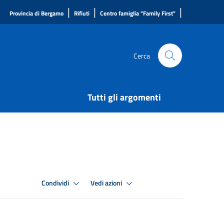
|
|
|
Provincia di Bergamo
Rifiuti
Centro famiglia "Family First"
Cerca
Tutti gli argomenti
Condividi
Vedi azioni