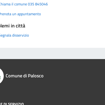
Chiama il comune 035 845046
Prenota un appuntamento
lemi in città
Segnala disservizio
Comune di Palosco
E DI SERVIZIO