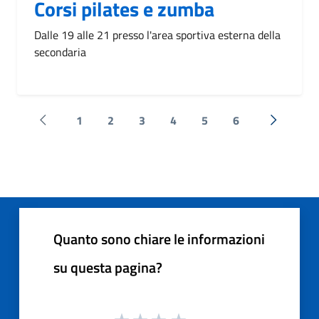
Corsi pilates e zumba
Dalle 19 alle 21 presso l'area sportiva esterna della
secondaria
1
2
3
4
5
6
Pagina precedente
Successi
Quanto sono chiare le informazioni
su questa pagina?