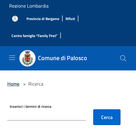
Salta al contenuto principale
Regione Lombardia
|
|
Provincia di Bergamo
Rifiuti
|
Centro famiglia "Family First"
Comune di Palosco
Home
>
Ricerca
Inserisci i termini di ricerca
Cerca