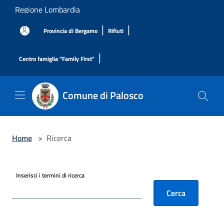
Salta al contenuto principale
Regione Lombardia
|
|
Provincia di Bergamo
Rifiuti
|
Centro famiglia "Family First"
Comune di Palosco
Home
>
Ricerca
Inserisci i termini di ricerca
Cerca